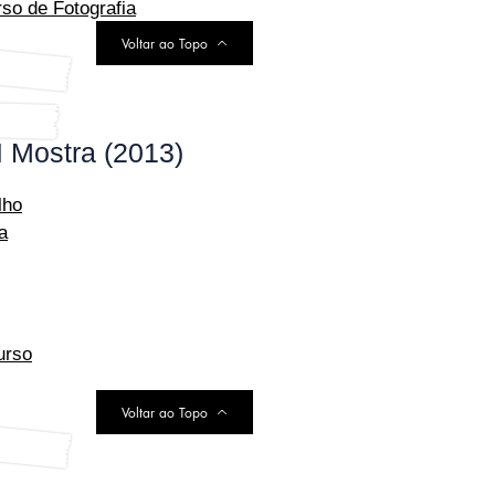
so de Fotografia
Voltar ao Topo
I Mostra (2013)
lho
a
urso
Voltar ao Topo