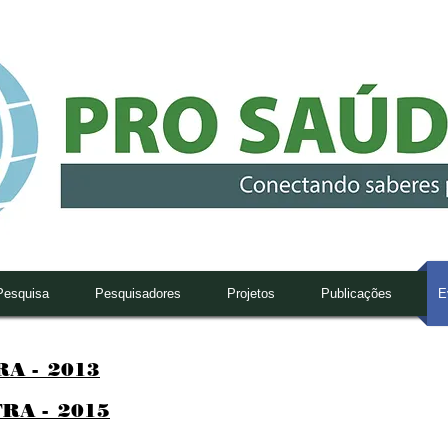
Pesquisa
Pesquisadores
Projetos
Publicações
E
A -_2013
RA -_2015