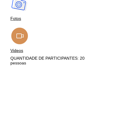
Fotos
Videos
QUANTIDADE DE PARTICIPANTES: 20
pessoas
QUANTIDADE DE TRABALHOS: 15
IV Mostra Regional de
Geografia da Saúde:
TEMA: Políticas Públicas e qualidade
de vida: diagnósticos e perspectivas
PERÍODO: 03 a 05 de dezembro de
2018