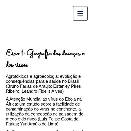
Eixo 1: Geografia das doenças e
dos riscos
Agrotóxicos e agroecologia: evolução e
consequências para a saúde no Brasil
(Bruno Farias de Araújo; Estanley Pires
Ribeiro; Leandro Fidelis Alves)
A Atenção Mundial ao vírus do Ebola na
África: um estudo sobre a facilidade de
contaminação do vírus no continente, a
utilização da concepção de paisagem do
medo e do risco
(Luís Felipe Costa de
Farias; Yuri Araújo de Lima)