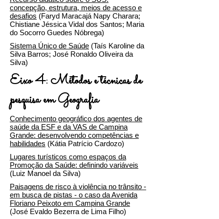
concepção, estrutura, meios de acesso e
desafios
(Faryd Maracajá Napy Charara;
Chistiane Jéssica Vidal dos Santos; Maria
do Socorro Guedes Nóbrega)
Sistema Único de Saúde
(Taís Karoline da
Silva Barros; José Ronaldo Oliveira da
Silva)
Eixo 4: Métodos e técnicas de
pesquisa em Geografia
Conhecimento geográfico dos agentes de
saúde da ESF e da VAS de Campina
Grande: desenvolvendo competências e
habilidades
(Kátia Patrício Cardozo)
Lugares turísticos como espaços da
Promoção da Saúde: definindo variáveis
(Luiz Manoel da Silva)
Paisagens de risco à violência no trânsito -
em busca de pistas - o caso da Avenida
Floriano Peixoto em Campina Grande
(José Evaldo Bezerra de Lima Filho)