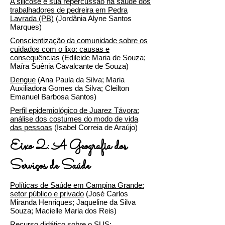
A silicose e sua repercussão na saúde dos
trabalhadores de pedreira em Pedra
Lavrada (PB)
(Jordânia Alyne Santos
Marques)
Conscientização da comunidade sobre os
cuidados com o lixo: causas e
consequências
(Edileide Maria de Souza;
Maíra Suênia Cavalcante de Souza)
Dengue
(Ana Paula da Silva; Maria
Auxiliadora Gomes da Silva; Cleilton
Emanuel Barbosa Santos)
Perfil epidemiológico de Juarez Távora:
análise dos costumes do modo de vida
das pessoas
(Isabel Correia de Araújo)
Eixo 2: A Geografia dos
Serviços de Saúde
Políticas de Saúde em Campina Grande:
setor público e privado
(José Carlos
Miranda Henriques; Jaqueline da Silva
Souza; Macielle Maria dos Reis)
Recurso didático sobre o SUS: