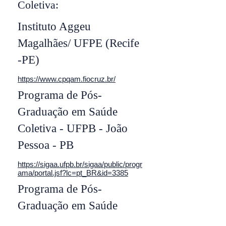
Coletiva:
Instituto Aggeu
Magalhães/ UFPE (Recife
-PE)
https://www.cpqam.fiocruz.br/
Programa de Pós-
Graduação em Saúde
Coletiva - UFPB - João
Pessoa - PB
https://sigaa.ufpb.br/sigaa/public/progr
ama/portal.jsf?lc=pt_BR&id=3385
Programa de Pós-
Graduação em Saúde
Pública - UEPB -