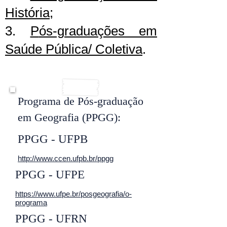
História
;
3.
P
ós-graduações em
Saúde Pública/ Coletiva
.
Programa de Pós-graduação
em Geografia (PPGG):
PPGG - UFPB
http://www.ccen.ufpb.br/ppgg
PPGG - UFPE
https://www.ufpe.br/posgeografia/o-
programa
PPGG - UFRN