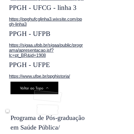
PPGH - UFCG - linha 3
https://ppghufcglinha3.wixsite.com/pp
gh-linha3
PPGH - UFPB
https://sigaa.ufpb.br/sigaa/public/progr
ama/apresentacao.jsf?
lc=pt_BR&id=1908
PPGH - UFPE
https://www.ufpe.br/ppghistoria/
Voltar ao Topo
Programa de Pós-graduação
em Saúde Pública/