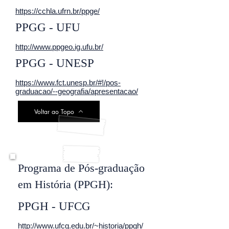
https://cchla.ufrn.br/ppge/
PPGG - UFU
http://www.ppgeo.ig.ufu.br/
PPGG - UNESP
https://www.fct.unesp.br/#!/pos-
graduacao/--geografia/apresentacao/
Voltar ao Topo
Programa de Pós-graduação
em História (PPGH):
PPGH - UFCG
http://www.ufcg.edu.br/~historia/ppgh/