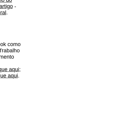
io do
artigo
-
ral
.
ook como
Trabalho
imento
ique aqui
;
que aqui
.