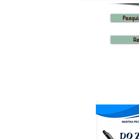
Pesqui
Re