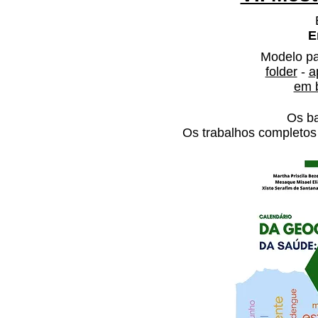
E
Modelo p
folder
-
a
em 
Os ba
Os trabalhos completos