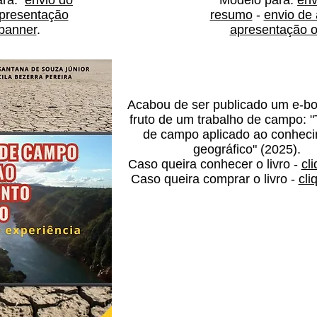
ara:
envio do
Modelo para:
env
presentação
resumo
-
envio de 
banner
.
apresentação o
Acabou de ser publicado um e-b
fruto de um trabalho de campo: "
de campo aplicado ao conhec
geográfico" (2025).
Caso queira conhecer o livro -
cl
Caso queira comprar o livro -
cli