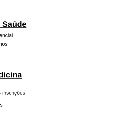
a Saúde
encial
lhos
dicina
 inscrições
os