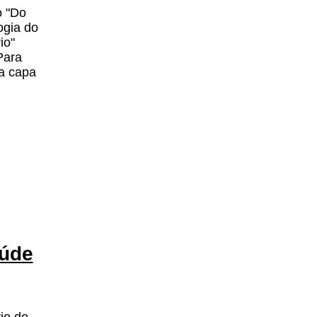
o "Do
ogia do
io"
Para
da capa
aúde