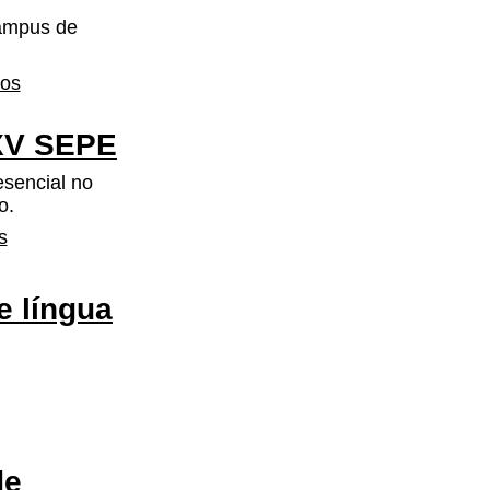
campus de
hos
 XV SEPE
esencial no
o.
s
e língua
de