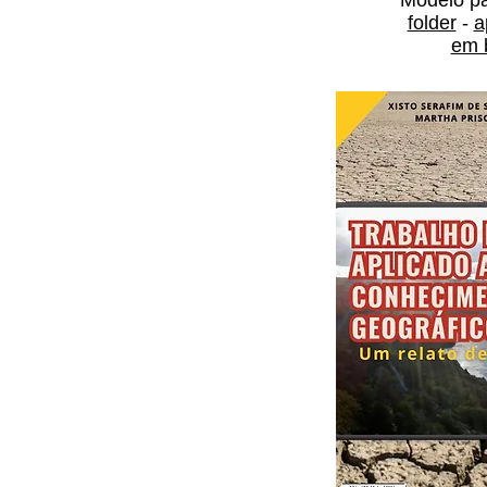
Modelo p
folder
-
a
em 