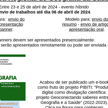
Entre 23 e 25 de abril de 2024 - evento
híbrido
nvio de trabalhos até dia 06 de abril de 2024
.
ara:
envio do
Modelo para:
envio d
presentação
resumo
-
envio de artig
banner
.
apresentação oral
.
nners devem ser apresentados presencialmente.
 serão apresentados remotamente ou pode ser enviada 
Acabou de ser publicado um e-boo
como fruto do projeto PIBITI: "Produ
digital como divulgação científica:
projeto Geoconectando saberes entr
Geografia e a Saúde" (2022-2023).
Clica na figura para conhecer!