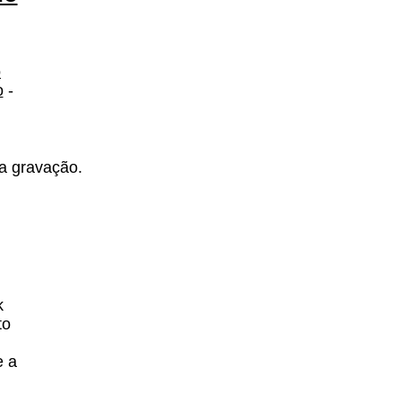
o
o
-
a gravação.
k
to
e a